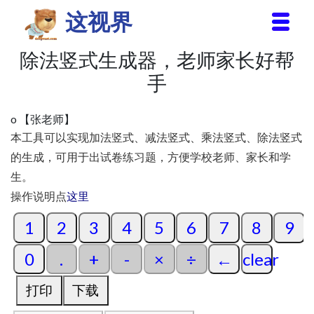
这视界
除法竖式生成器，老师家长好帮
首页
手
家庭教育
信息与安全
o 【张老师】
本工具可以实现加法竖式、减法竖式、乘法竖式、除法竖式
美图视界
的生成，可用于出试卷练习题，方便学校老师、家长和学
计算机技巧
生。
操作说明点
这里
生活
1
2
3
4
5
6
7
8
9
0
.
+
-
×
÷
←
clear
打印
下载